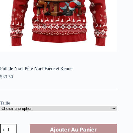
Pull de Noël Père Noël Bière et Renne
$
39.50
Taille
quantité
Ajouter Au Panier
de