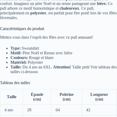
confort. Imaginez un père Noël et un renne partageant une
bière.
Ce
pull arbore ce motif humoristique et
chaleureux
. Ce pull,
principalement en
polyester
, est parfait pour être porté lors de vos fêtes
hivernales.
Caractéristiques du produit
Mettez-vous dans l’esprit des fêtes avec ce pull amusant!
Type:
Sweatshirt
Motif:
Père Noël et Renne avec bière
Couleurs:
Rouge et blanc
Matériel:
Polyester
Taille:
Du 4 ans au 6XL.
Attention!
Taille petit Voir tableau des
tailles ci-dessous
Tableau des tailles
Épaule
Poitrine
Longueur
Taille
(cm)
(cm)
(cm)
4 ans
28
64
42