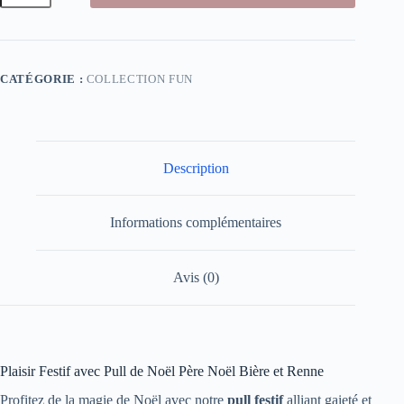
Pull
de
Noël
Père
Noël
CATÉGORIE :
COLLECTION FUN
Bière
et
Renne
Description
Informations complémentaires
Avis (0)
Plaisir Festif avec Pull de Noël Père Noël Bière et Renne
Profitez de la magie de Noël avec notre
pull festif
alliant gaieté et