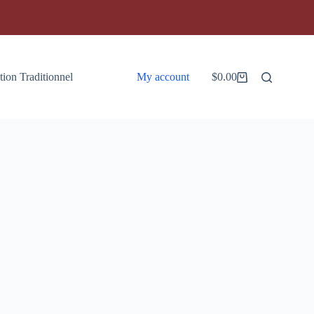
tion Traditionnel
My account
$
0.00
Panier
d’achat