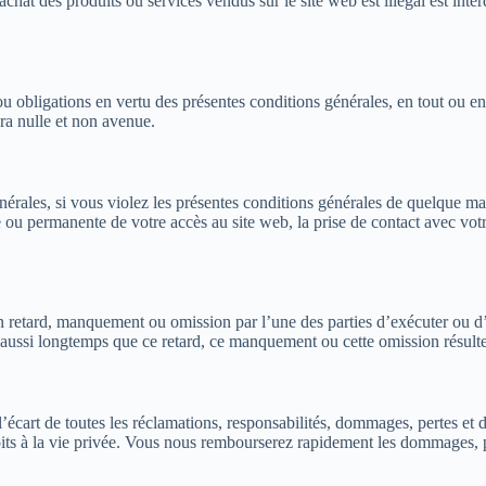
achat des produits ou services vendus sur le site web est illégal est inter
u obligations en vertu des présentes conditions générales, en tout ou en 
ra nulle et non avenue.
énérales, si vous violez les présentes conditions générales de quelque 
re ou permanente de votre accès au site web, la prise de contact avec vo
 retard, manquement ou omission par l’une des parties d’exécuter ou d’o
 aussi longtemps que ce retard, ce manquement ou cette omission résulte
écart de toutes les réclamations, responsabilités, dommages, pertes et d
 droits à la vie privée. Vous nous rembourserez rapidement les dommages, 