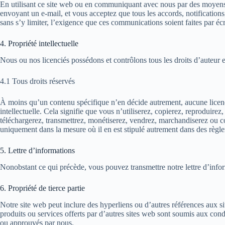
En utilisant ce site web ou en communiquant avec nous par des moyens
envoyant un e-mail, et vous acceptez que tous les accords, notification
sans s’y limiter, l’exigence que ces communications soient faites par écr
4. Propriété intellectuelle
Nous ou nos licenciés possédons et contrôlons tous les droits d’auteur et 
4.1 Tous droits réservés
À moins qu’un contenu spécifique n’en décide autrement, aucune licence 
intellectuelle. Cela signifie que vous n’utiliserez, copierez, reproduirez
téléchargerez, transmettrez, monétiserez, vendrez, marchandiserez ou co
uniquement dans la mesure où il en est stipulé autrement dans des règleme
5. Lettre d’informations
Nonobstant ce qui précède, vous pouvez transmettre notre lettre d’inform
6. Propriété de tierce partie
Notre site web peut inclure des hyperliens ou d’autres références aux si
produits ou services offerts par d’autres sites web sont soumis aux cond
ou approuvés par nous.