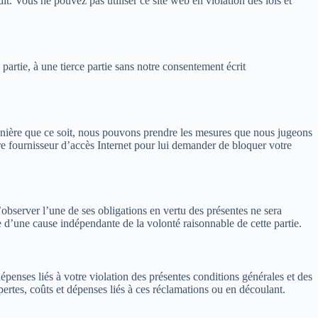
dit. Vous ne pouvez pas utiliser ce site web en violation des lois et
partie, à une tierce partie sans notre consentement écrit
manière que ce soit, nous pouvons prendre les mesures que nous jugeons
tre fournisseur d’accès Internet pour lui demander de bloquer votre
bserver l’une de ses obligations en vertu des présentes ne sera
 d’une cause indépendante de la volonté raisonnable de cette partie.
épenses liés à votre violation des présentes conditions générales et des
pertes, coûts et dépenses liés à ces réclamations ou en découlant.