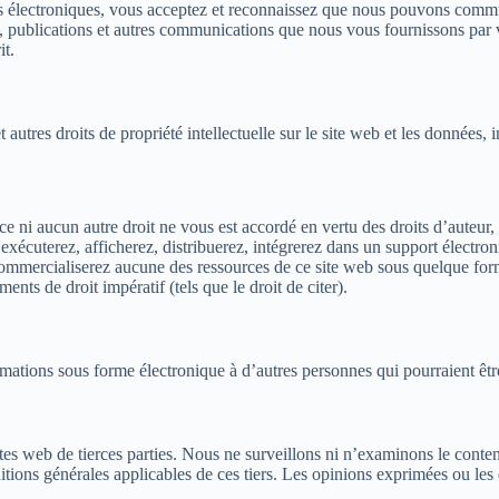
 électroniques, vous acceptez et reconnaissez que nous pouvons commun
s, publications et autres communications que nous vous fournissons par 
it.
autres droits de propriété intellectuelle sur le site web et les données, 
ni aucun autre droit ne vous est accordé en vertu des droits d’auteur, 
, exécuterez, afficherez, distribuerez, intégrerez dans un support électro
mmercialiserez aucune des ressources de ce site web sous quelque forme q
nts de droit impératif (tels que le droit de citer).
ations sous forme électronique à d’autres personnes qui pourraient être 
tes web de tierces parties. Nous ne surveillons ni n’examinons le contenu
itions générales applicables de ces tiers. Les opinions exprimées ou les