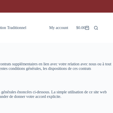
tion Traditionnel
My account
$
0.00
Panier
d’achat
contrats supplémentaires en lien avec votre relation avec nous ou à tout
ntes conditions générales, les dispositions de ces contrats
ns générales énoncées ci-dessous. La simple utilisation de ce site web
ander de donner votre accord explicite.