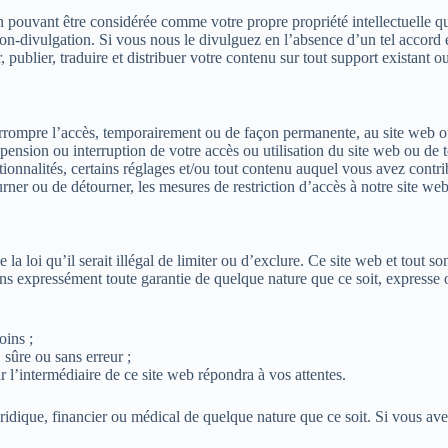
pouvant être considérée comme votre propre propriété intellectuelle qu
non-divulgation. Si vous nous le divulguez en l’absence d’un tel accord
, publier, traduire et distribuer votre contenu sur tout support existant ou
errompre l’accès, temporairement ou de façon permanente, au site web o
spension ou interruption de votre accès ou utilisation du site web ou de
ionnalités, certains réglages et/ou tout contenu auquel vous avez contr
ner ou de détourner, les mesures de restriction d’accès à notre site web
la loi qu’il serait illégal de limiter ou d’exclure. Ce site web et tout so
 expressément toute garantie de quelque nature que ce soit, expresse ou 
oins ;
sûre ou sans erreur ;
r l’intermédiaire de ce site web répondra à vos attentes.
uridique, financier ou médical de quelque nature que ce soit. Si vous av