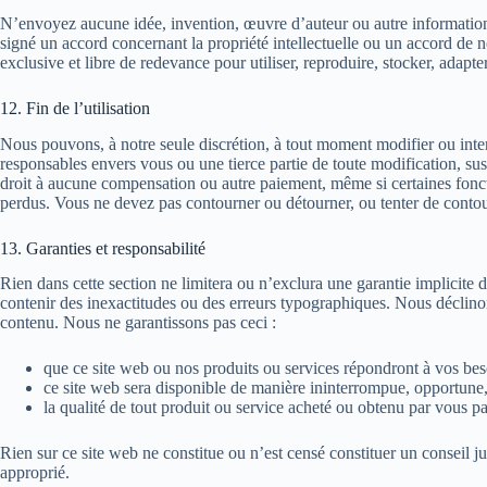
N’envoyez aucune idée, invention, œuvre d’auteur ou autre information 
signé un accord concernant la propriété intellectuelle ou un accord de 
exclusive et libre de redevance pour utiliser, reproduire, stocker, adapter
12. Fin de l’utilisation
Nous pouvons, à notre seule discrétion, à tout moment modifier ou int
responsables envers vous ou une tierce partie de toute modification, su
droit à aucune compensation ou autre paiement, même si certaines fonct
perdus. Vous ne devez pas contourner ou détourner, ou tenter de contour
13. Garanties et responsabilité
Rien dans cette section ne limitera ou n’exclura une garantie implicite de 
contenir des inexactitudes ou des erreurs typographiques. Nous déclinons
contenu. Nous ne garantissons pas ceci :
que ce site web ou nos produits ou services répondront à vos bes
ce site web sera disponible de manière ininterrompue, opportune, 
la qualité de tout produit ou service acheté ou obtenu par vous pa
Rien sur ce site web ne constitue ou n’est censé constituer un conseil j
approprié.