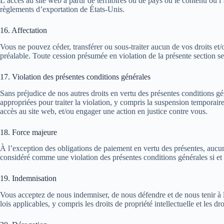
L’accès au site web à partir de territoires ou de pays où le contenu ou l’
règlements d’exportation de États-Unis.
16. Affectation
Vous ne pouvez céder, transférer ou sous-traiter aucun de vos droits et/o
préalable. Toute cession présumée en violation de la présente section se
17. Violation des présentes conditions générales
Sans préjudice de nos autres droits en vertu des présentes conditions g
appropriées pour traiter la violation, y compris la suspension temporai
accès au site web, et/ou engager une action en justice contre vous.
18. Force majeure
À l’exception des obligations de paiement en vertu des présentes, aucun
considéré comme une violation des présentes conditions générales si et
19. Indemnisation
Vous acceptez de nous indemniser, de nous défendre et de nous tenir à l’
lois applicables, y compris les droits de propriété intellectuelle et les