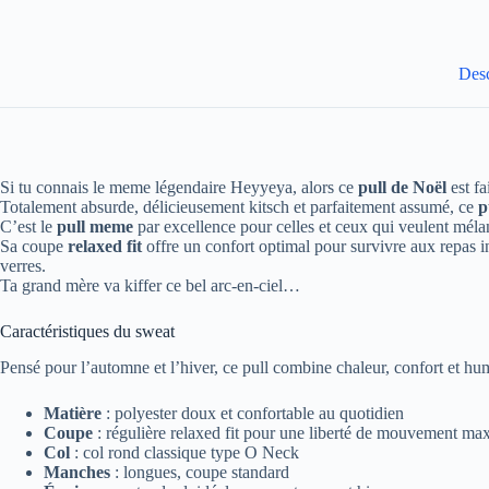
Desc
Si tu connais le meme légendaire Heyyeya, alors ce
pull de Noël
est fa
Totalement absurde, délicieusement kitsch et parfaitement assumé, ce
p
C’est le
pull meme
par excellence pour celles et ceux qui veulent mélange
Sa coupe
relaxed fit
offre un confort optimal pour survivre aux repas i
verres.
Ta grand mère va kiffer ce bel arc-en-ciel…
Caractéristiques du sweat
Pensé pour l’automne et l’hiver, ce pull combine chaleur, confort et hu
Matière
: polyester doux et confortable au quotidien
Coupe
: régulière relaxed fit pour une liberté de mouvement ma
Col
: col rond classique type O Neck
Manches
: longues, coupe standard