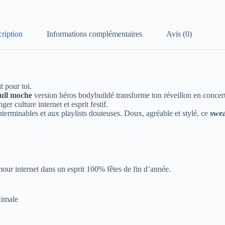
ription
Informations complémentaires
Avis (0)
it pour toi.
ull moche
version héros bodybuildé transforme ton réveillon en concer
r culture internet et esprit festif.
nterminables et aux playlists douteuses. Doux, agréable et stylé, ce
swea
mour internet dans un esprit 100% fêtes de fin d’année.
ximale