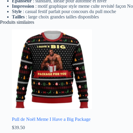
Épaisseur
: standard, idéale pour automne et hiver
Impression
: motif graphique style meme culte revisité façon No
Style
: casual festif parfait pour concours du pull moche
Tailles
: large choix grandes tailles disponibles
Produits similaires
Pull de Noël Meme I Have a Big Package
$
39.50