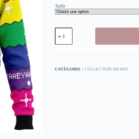
Taille
quantité
de
Pull
de
Noël
Meme
He-
Man
CATÉGORIE :
COLLECTION MEMES
Heyyeya
:
Sweat
Ugly
Christmas
Musclor