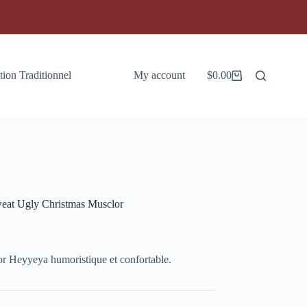
tion Traditionnel
My account
$
0.00
Panier
d’achat
eat Ugly Christmas Musclor
Heyyeya humoristique et confortable.